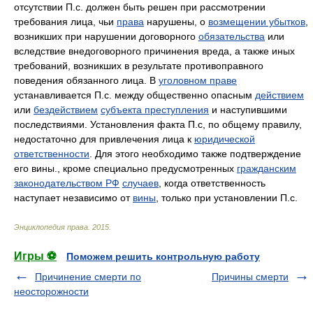
отсутствии П.с. должен быть решен при рассмотрении
требования лица, чьи
права
нарушены, о
возмещении убытков
,
возникших при нарушении договорного
обязательства
или
вследствие внедоговорного причинения вреда, а также иных
требований, возникших в результате противоправного
поведения обязанного лица. В
уголовном праве
устанавливается П.с. между общественно опасным
действием
или
бездействием
субъекта преступления
и наступившими
последствиями. Установления факта П.с, по общему правилу,
недостаточно для привлечения лица к
юридической
ответственности
. Для этого необходимо также подтверждение
его вины., кроме специально предусмотренных
гражданским
законодательством РФ
случаев
, когда ответственность
наступает независимо от
вины
, только при установлении П.с.
Энциклопедия права
.
2015
.
Игры ⚽
Поможем решить контрольную работу
Причинение смерти по
Причины смерти
неосторожности